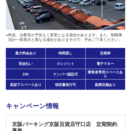
料金、台数等が予告なく変更となる場合があります。また、制限事
項が一部表示と異なる場合がありますので、予めご了承ください。
最大料金あり
時間貸し
定期券
現金払い
クレジット
電子マネー
障害者専用スペースあ
24h
ナンバー認証式
り
高架下スペースあり
領収書発行可
提携店舗あり
キャンペーン情報
京阪パーキング京阪百貨店守口店 定期契約
募集